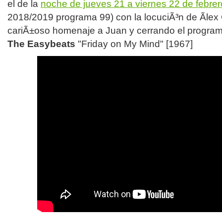
el de la
noche de jueves 21 a viernes 22 de febre
2018/2019 programa 99) con la locuciÃ³n de Ãlex
cariÃ±oso homenaje a Juan y cerrando el program
The Easybeats
"Friday on My Mind" [1967]