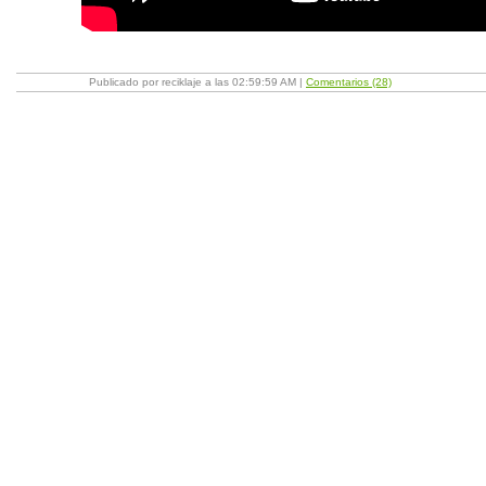
Publicado por reciklaje a las 02:59:59 AM |
Comentarios (28)