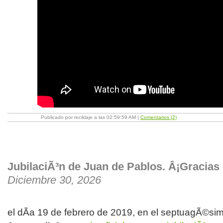
Publicado por reciklaje a las 02:59:59 AM |
Comentarios (2)
JubilaciÃ³n de Juan de Pablos. Â¡Gracias
Diciembre 30, 2026
el dÃ­a 19 de febrero de 2019, en el septuagÃ©s