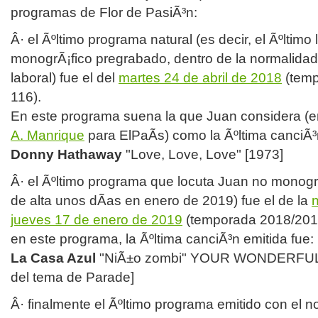
programas de Flor de PasiÃ³n:
Â· el Ãºltimo programa natural (es decir, el Ãºltimo
monogrÃ¡fico pregrabado, dentro de la normalidad
laboral) fue el del
martes 24 de abril de 2018
(temp
116).
En este programa suena la que Juan considera (
A. Manrique
para ElPaÃ­s) como la Ãºltima canciÃ
Donny Hathaway
"Love, Love, Love" [1973]
Â· el Ãºltimo programa que locuta Juan no monogr
de alta unos dÃ­as en enero de 2019) fue el de la
jueves 17 de enero de 2019
(temporada 2018/201
en este programa, la Ãºltima canciÃ³n emitida fue:
La Casa Azul
"NiÃ±o zombi" YOUR WONDERFUL 
del tema de Parade]
Â· finalmente el Ãºltimo programa emitido con el 